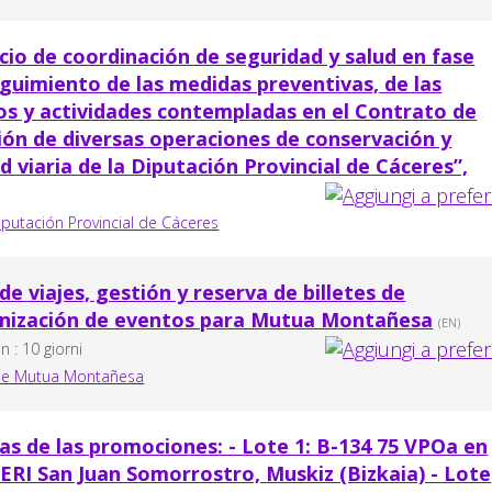
icio de coordinación de seguridad y salud en fase
seguimiento de las medidas preventivas, de las
os y actividades contempladas en el Contrato de
ción de diversas operaciones de conservación y
d viaria de la Diputación Provincial de Cáceres”,
iputación Provincial de Cáceres
de viajes, gestión y reserva de billetes de
anización de eventos para Mutua Montañesa
(EN)
 : 10 giorni
 de Mutua Montañesa
ras de las promociones: - Lote 1: B-134 75 VPOa en
PERI San Juan Somorrostro, Muskiz (Bizkaia) - Lote