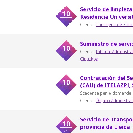
Servicio de limpieza
10
Residencia Universi
jul
Cliente:
Consejería de Educ
Suministro de servi
10
Cliente:
Tribunal Administra
jul
Gipuzkoa
Contratación del Se
10
(CAU) de ITELAZPI, 
jul
Scadenza per le domande in
Cliente:
Órgano Administrat
Servicio de Transpo
10
provincia de Lleida
jul