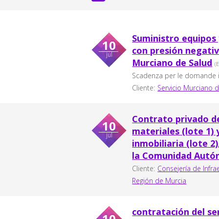
Suministro equipos
10
con presión negativ
jul
Murciano de Salud
(
Scadenza per le domande in
Cliente:
Servicio Murciano 
Contrato privado de
10
materiales (lote 1) 
jul
inmobiliaria (lote 2
la Comunidad Autón
Cliente:
Consejería de Infrae
Región de Murcia
contratación del se
10