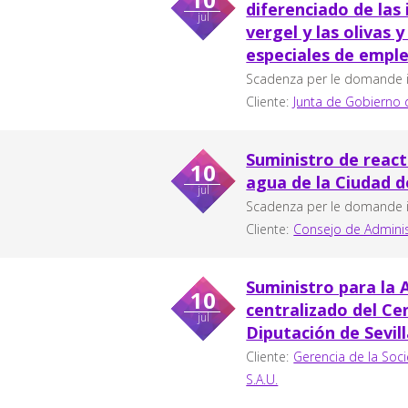
diferenciado de las 
jul
vergel y las olivas 
especiales de empleo
Scadenza per le domande in
Cliente:
Junta de Gobierno 
Suministro de reacti
10
agua de la Ciudad 
jul
Scadenza per le domande in
Cliente:
Consejo de Adminis
Suministro para la
10
centralizado del Ce
jul
Diputación de Sevill
Cliente:
Gerencia de la Soci
S.A.U.