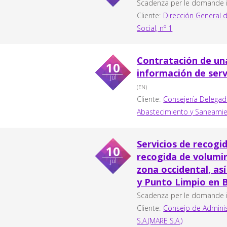
Scadenza per le domande in
Cliente:
Dirección General 
Social, nº 1
Contratación de una
10
información de ser
jul
(EN)
Cliente:
Consejería Delegad
Abastecimiento y Saneamien
Servicios de recogid
10
recogida de volumin
jul
zona occidental, as
y Punto Limpio en B
Scadenza per le domande in
Cliente:
Consejo de Adminis
S.A.(MARE S.A.)