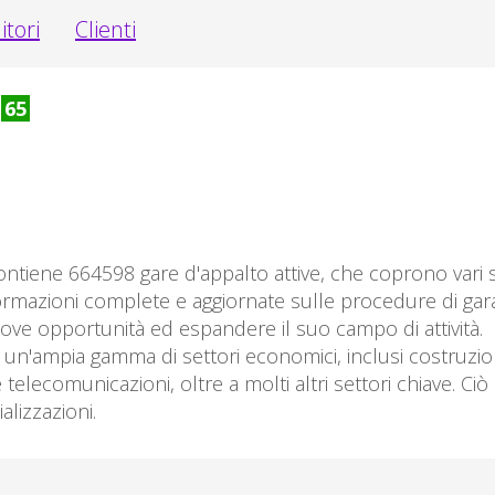
itori
Clienti
o
65
ntiene 664598 gare d'appalto attive, che coprono vari s
ormazioni complete e aggiornate sulle procedure di gara 
uove opportunità ed espandere il suo campo di attività.
n'ampia gamma di settori economici, inclusi costruzioni
e telecomunicazioni, oltre a molti altri settori chiave. C
alizzazioni.