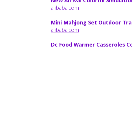
New Arrival Colorful Simulatio
alibaba.com
Mini Mahjong Set Outdoor Tra
alibaba.com
Dc Food Warmer Casseroles 