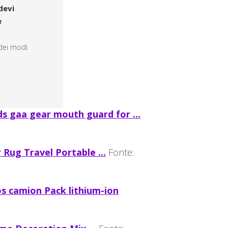
devi
e
 dei modi
 gaa gear mouth guard for ...
Rug Travel Portable ...
Fonte:
s camion Pack lithium-ion