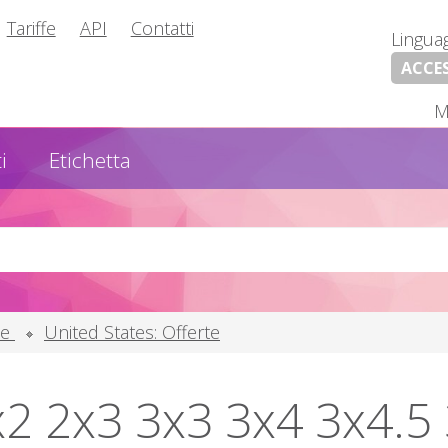
Tariffe
API
Contatti
Lingua
ACCE
M
i
Etichetta
se
United States: Offerte
x2 2x3 3x3 3x4 3x4.5