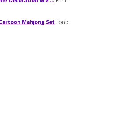
me Decoration Mix ...
Fonte:
 Cartoon Mahjong Set
Fonte: