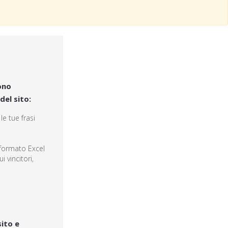
ono
del sito:
le tue frasi
 formato Excel
i vincitori,
sito e