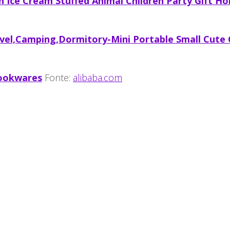
n Ice Cream Stuffed Animal Children Party Gift Ho
vel,Camping,Dormitory-Mini Portable Small Cute
Cookwares
Fonte:
alibaba.com