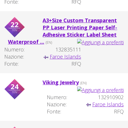
Fonte:
RFQ
A3+Size Custom Transparent
22
PP Laser Printing Paper Self-
nov
Adhesive Sticker Label Sheet
Waterproof ...
(EN)
Numero:
132835111
Nazione:
Faroe Islands
Fonte:
RFQ
Viking Jewelry
(EN)
24
nov
Numero:
132910902
Nazione:
Faroe Islands
Fonte:
RFQ