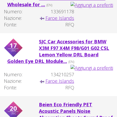
Wholesale for ...
(EN)
Numero:
133691178
Nazione:
Faroe Islands
Fonte:
RFQ
SJC Car Accessories for BMW
17
X3M F97 X4M F98/G01 G02 CSL
dec
Lemon Yellow DRL Board
Golden Eye DRL Module...
(EN)
Numero:
134210257
Nazione:
Faroe Islands
Fonte:
RFQ
Beien Eco Friendly PET
20
Acoustic Panels Noise
dec