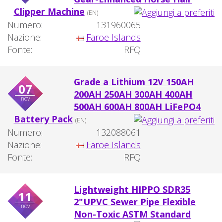
Clipper Machine
(EN)
Numero:
131960065
Nazione:
Faroe Islands
Fonte:
RFQ
Grade a Lithium 12V 150AH
07
200AH 250AH 300AH 400AH
nov
500AH 600AH 800AH LiFePO4
Battery Pack
(EN)
Numero:
132088061
Nazione:
Faroe Islands
Fonte:
RFQ
Lightweight HIPPO SDR35
11
2"UPVC Sewer Pipe Flexible
nov
Non-Toxic ASTM Standard