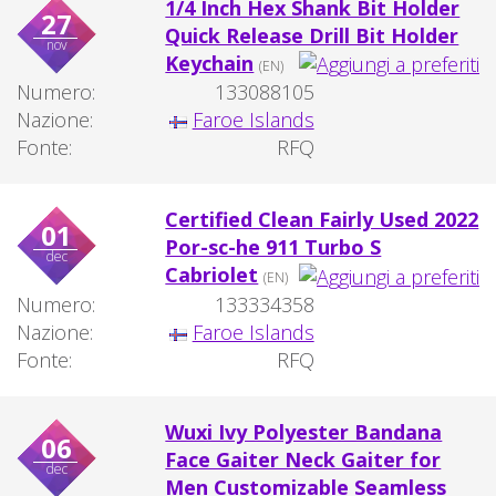
1/4 Inch Hex Shank Bit Holder
27
Quick Release Drill Bit Holder
nov
Keychain
(EN)
Numero:
133088105
Nazione:
Faroe Islands
Fonte:
RFQ
Certified Clean Fairly Used 2022
01
Por-sc-he 911 Turbo S
dec
Cabriolet
(EN)
Numero:
133334358
Nazione:
Faroe Islands
Fonte:
RFQ
Wuxi Ivy Polyester Bandana
06
Face Gaiter Neck Gaiter for
dec
Men Customizable Seamless