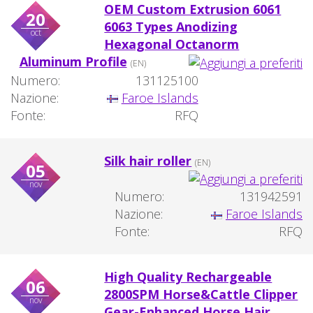
OEM Custom Extrusion 6061
20
6063 Types Anodizing
oct
Hexagonal Octanorm
Aluminum Profile
(EN)
Numero:
131125100
Nazione:
Faroe Islands
Fonte:
RFQ
Silk hair roller
(EN)
05
nov
Numero:
131942591
Nazione:
Faroe Islands
Fonte:
RFQ
High Quality Rechargeable
06
2800SPM Horse&Cattle Clipper
nov
Gear-Enhanced Horse Hair