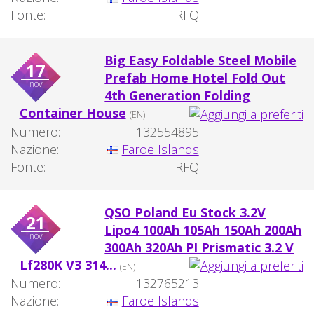
Fonte:
RFQ
Big Easy Foldable Steel Mobile
17
Prefab Home Hotel Fold Out
nov
4th Generation Folding
Container House
(EN)
Numero:
132554895
Nazione:
Faroe Islands
Fonte:
RFQ
QSO Poland Eu Stock 3.2V
21
Lipo4 100Ah 105Ah 150Ah 200Ah
nov
300Ah 320Ah Pl Prismatic 3.2 V
Lf280K V3 314...
(EN)
Numero:
132765213
Nazione:
Faroe Islands