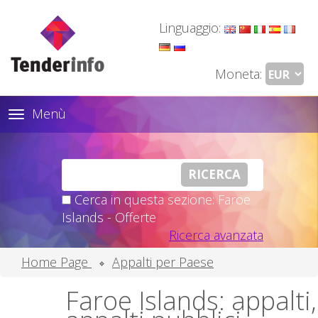
Linguaggio:
Moneta:
Menù
Toggle
navigation
Cerca in questa sezione: Faroe
Islands - Offerte
Ricerca avanzata
Home Page
Appalti per Paese
Faroe Islands: appalti,