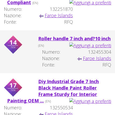
Compliant
(EN)
Numero:
132251870
Nazione:
Faroe Islands
Fonte:
RFQ
Roller handle 7 inch and?10 inch
14
(EN)
nov
Numero:
132455304
Nazione:
Faroe Islands
Fonte:
RFQ
Diy Industrial Grade 7 Inch
17
Black Handle Paint Roller
nov
Frame Sturdy for Interior
Painting OEM ...
(EN)
Numero:
132550534
Nazione:
Faroe Islands