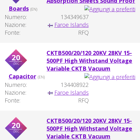
Absorption Sheets Sound Proof
Boards
(EN)
Numero:
134349637
Nazione:
Faroe Islands
Fonte:
RFQ
CKTB500/20/120 20KV 28KV 15-
20
500PF High Withstand Voltage
dec
Variable CKTB Vacuum
Capacitor
(EN)
Numero:
134408922
Nazione:
Faroe Islands
Fonte:
RFQ
CKTB500/20/120 20KV 28KV 15-
20
500PF High Withstand Voltage
dec
Variable CKTB Vacuum