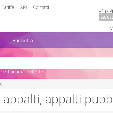
Tariffe
API
Contatti
Lingua
ACCE
M
i
Etichetta
one: Panama - Offerte
se
appalti, appalti pubbl