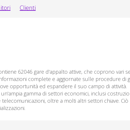
itori
Clienti
ntiene 62046 gare d'appalto attive, che coprono vari set
nformazioni complete e aggiornate sulle procedure di ga
uove opportunità ed espandere il suo campo di attività.
n'ampia gamma di settori economici, inclusi costruzioni
e telecomunicazioni, oltre a molti altri settori chiave. C
alizzazioni.