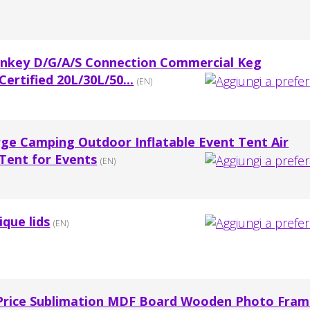
 Sankey D/G/A/S Connection Commercial Keg
Certified 20L/30L/50...
(EN)
rge Camping Outdoor Inflatable Event Tent Air
 Tent for Events
(EN)
ique lids
(EN)
 Price Sublimation MDF Board Wooden Photo Fra