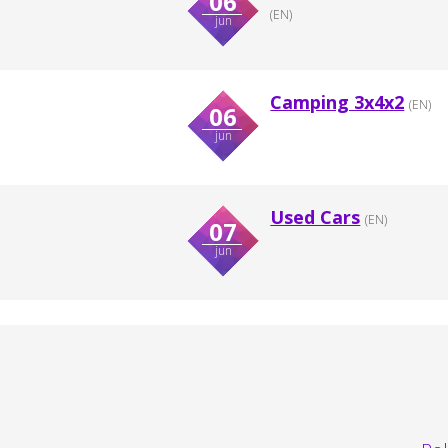
06
(EN)
jun
Camping 3x4x2
(EN)
06
jun
Used Cars
(EN)
07
jun