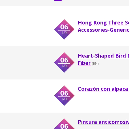
Hong Kong Three S
06
Accessories-Generic
jun
Heart-Shaped Bird 
06
Fiber
(EN)
jun
Corazón con alpaca 
06
jun
Pintura anticorrosi
06