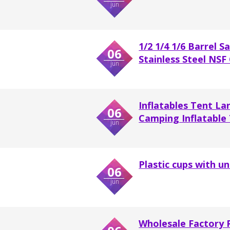
jun
1/2 1/4 1/6 Barrel
06
Stainless Steel NSF 
jun
Inflatables Tent La
06
Camping Inflatable
jun
Plastic cups with un
06
jun
Wholesale Factory