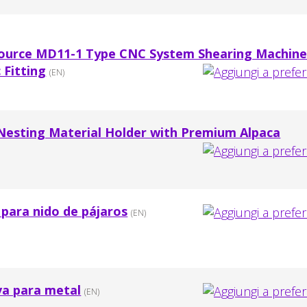
ource MD11-1 Type CNC System Shearing Machin
 Fitting
(EN)
Nesting Material Holder with Premium Alpaca
para nido de pájaros
(EN)
va para metal
(EN)