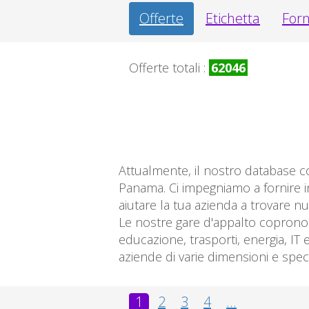
Offerte
Etichetta
Forn
Offerte totali :
62046
Attualmente, il nostro database co
Panama. Ci impegniamo a fornire i
aiutare la tua azienda a trovare n
Le nostre gare d'appalto coprono u
educazione, trasporti, energia, IT 
aziende di varie dimensioni e speci
1
2
3
4
...