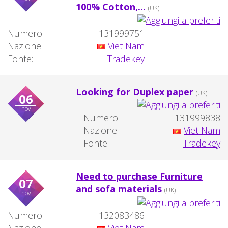
100% Cotton,...
(UK)
Numero:
131999751
Nazione:
Viet Nam
Fonte:
Tradekey
Looking for Duplex paper
(UK)
06
nov
Numero:
131999838
Nazione:
Viet Nam
Fonte:
Tradekey
Need to purchase Furniture
07
and sofa materials
(UK)
nov
Numero:
132083486
Nazione:
Viet Nam