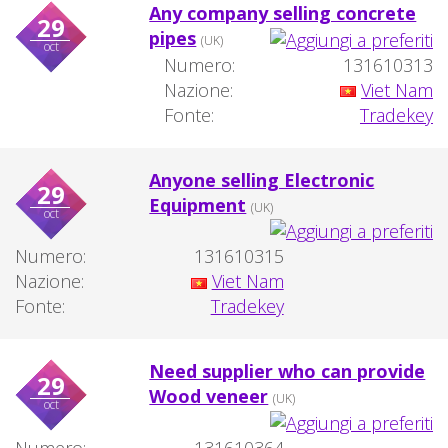
Any company selling concrete
29
pipes
(UK)
oct
Numero:
131610313
Nazione:
Viet Nam
Fonte:
Tradekey
Anyone selling Electronic
29
Equipment
(UK)
oct
Numero:
131610315
Nazione:
Viet Nam
Fonte:
Tradekey
Need supplier who can provide
29
Wood veneer
(UK)
oct