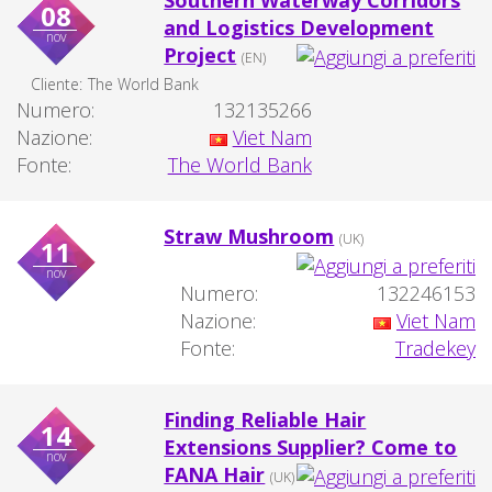
Southern Waterway Corridors
08
and Logistics Development
nov
Project
(EN)
Cliente:
The World Bank
Numero:
132135266
Nazione:
Viet Nam
Fonte:
The World Bank
Straw Mushroom
(UK)
11
nov
Numero:
132246153
Nazione:
Viet Nam
Fonte:
Tradekey
Finding Reliable Hair
14
Extensions Supplier? Come to
nov
FANA Hair
(UK)