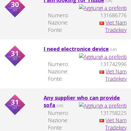
I am looking for Tissue
(UK)
30
oct
Numero:
131686776
Nazione:
Viet Nam
Fonte:
Tradekey
I need electronice device
(UK)
31
oct
Numero:
131742996
Nazione:
Viet Nam
Fonte:
Tradekey
Any supplier who can provide
31
sofa
(UK)
oct
Numero:
131758225
Nazione:
Viet Nam
Fonte:
Tradekey