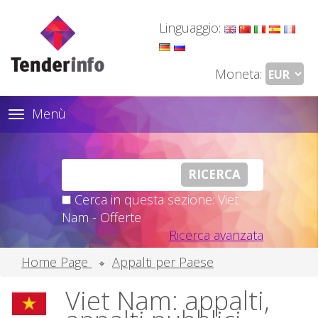
Linguaggio:
Moneta:
Menù
Toggle
navigation
Cerca in questa sezione: Viet
Nam - Offerte
Ricerca avanzata
Home Page
Appalti per Paese
Viet Nam: appalti,