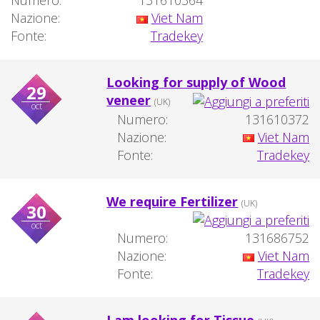
Numero:
131610364
Nazione:
Viet Nam
Fonte:
Tradekey
Looking for supply of Wood
29
veneer
(UK)
oct
Numero:
131610372
Nazione:
Viet Nam
Fonte:
Tradekey
We require Fertilizer
(UK)
30
oct
Numero:
131686752
Nazione:
Viet Nam
Fonte:
Tradekey