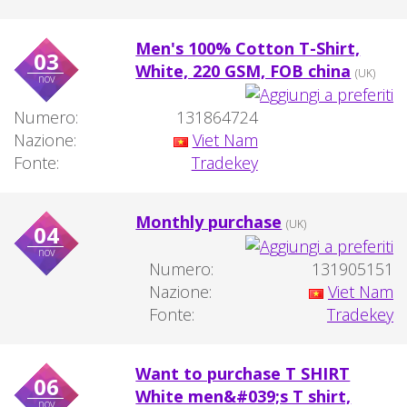
Men's 100% Cotton T-Shirt,
03
White, 220 GSM, FOB china
(UK)
nov
Numero:
131864724
Nazione:
Viet Nam
Fonte:
Tradekey
Monthly purchase
(UK)
04
nov
Numero:
131905151
Nazione:
Viet Nam
Fonte:
Tradekey
Want to purchase T SHIRT
06
White men&#039;s T shirt,
nov