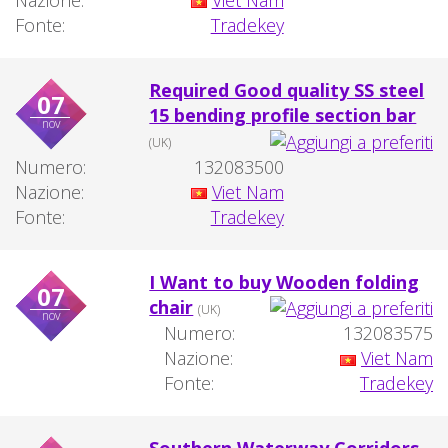
Fonte:
Tradekey
Required Good quality SS steel
07
15 bending profile section bar
nov
(UK)
Numero:
132083500
Nazione:
Viet Nam
Fonte:
Tradekey
I Want to buy Wooden folding
07
chair
(UK)
nov
Numero:
132083575
Nazione:
Viet Nam
Fonte:
Tradekey