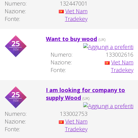
Numero:
132447001
Nazione:
Viet Nam
Fonte:
Tradekey
Want to buy wood
(UK)
25
nov
Numero:
133002616
Nazione:
Viet Nam
Fonte:
Tradekey
I am looking for company to
25
supply Wood
(UK)
nov
Numero:
133002753
Nazione:
Viet Nam
Fonte:
Tradekey